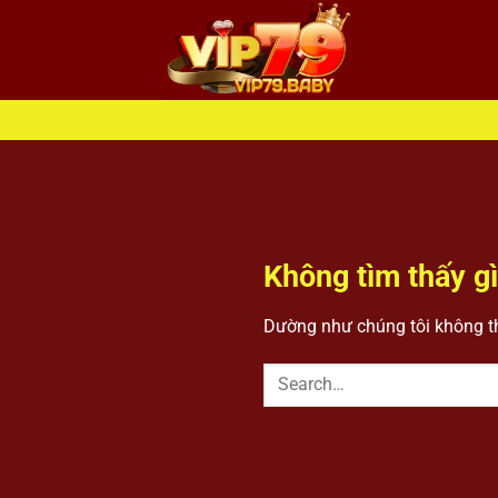
Bỏ
qua
nội
dung
Không tìm thấy gì
Dường như chúng tôi không thể