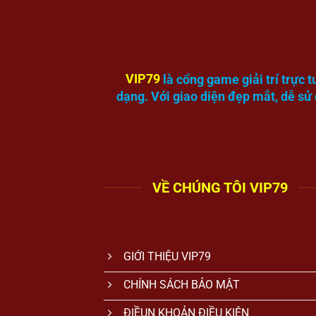
VIP79
là cổng game giải trí trực
dạng. Với giao diện đẹp mắt, dễ sử
VỀ CHÚNG TÔI VIP79
GIỚI THIỆU VIP79
CHÍNH SÁCH BẢO MẬT
ĐIỀUN KHOẢN ĐIỀU KIỆN