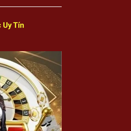
 Uy Tín