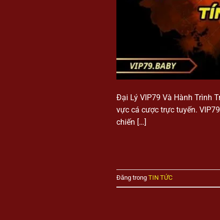
Đại Lý VIP79 Và Hành Trình T
vực cá cược trực tuyến. VIP79
chiến […]
Đăng trong
TIN TỨC