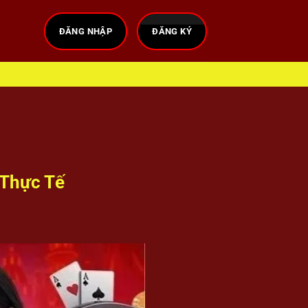
ĐĂNG NHẬP
ĐĂNG KÝ
 Thực Tế