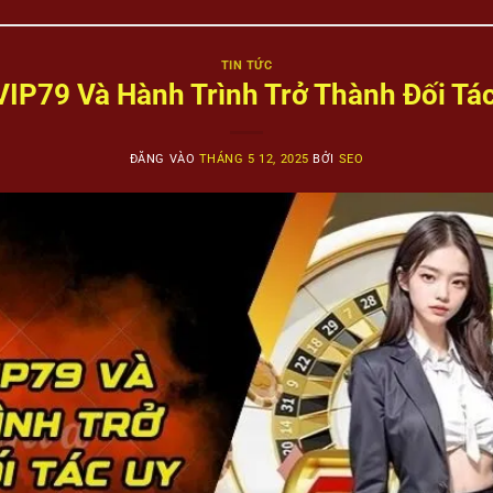
TIN TỨC
 VIP79 Và Hành Trình Trở Thành Đối Tác
ĐĂNG VÀO
THÁNG 5 12, 2025
BỞI
SEO