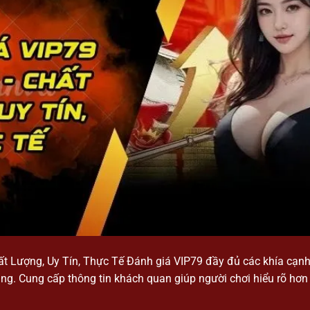
ất Lượng, Uy Tín, Thực Tế Đánh giá VIP79 đầy đủ các khía cạnh 
dạng. Cung cấp thông tin khách quan giúp người chơi hiểu rõ hơ