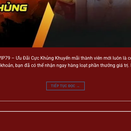
IP79 – Ưu Đãi Cực Khủng Khuyến mãi thành viên mới luôn là cơ
i khoản, bạn đã có thể nhận ngay hàng loạt phần thưởng giá trị
TIẾP TỤC ĐỌC
→