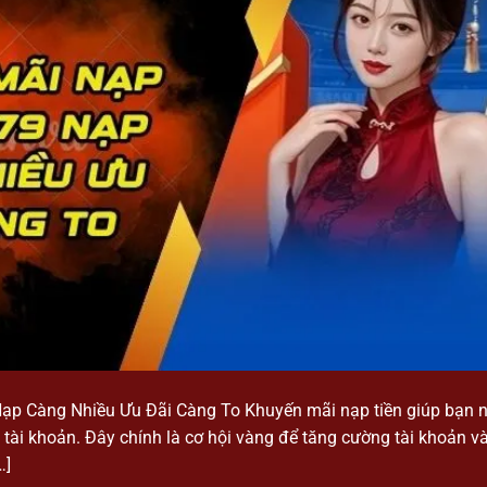
ạp Càng Nhiều Ưu Đãi Càng To Khuyến mãi nạp tiền giúp bạn
ào tài khoản. Đây chính là cơ hội vàng để tăng cường tài khoản v
…]