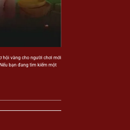
 hội vàng cho người chơi mới
. Nếu bạn đang tìm kiếm một