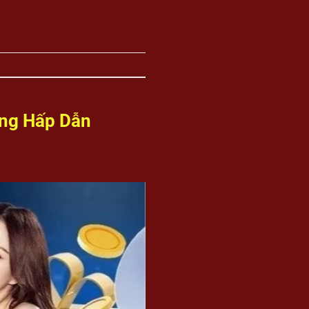
ởng Hấp Dẫn