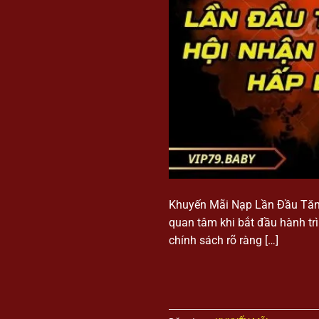
Khuyến Mãi Nạp Lần Đầu Tăng
quan tâm khi bắt đầu hành trì
chính sách rõ ràng […]