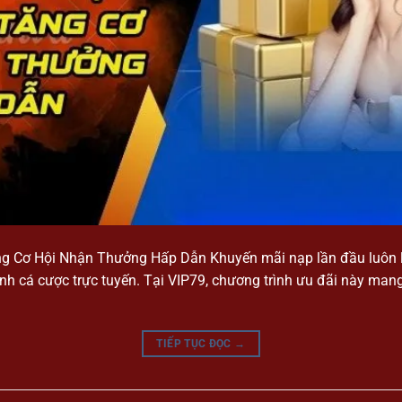
 Cơ Hội Nhận Thưởng Hấp Dẫn Khuyến mãi nạp lần đầu luôn là
nh cá cược trực tuyến. Tại VIP79, chương trình ưu đãi này mang 
TIẾP TỤC ĐỌC
→