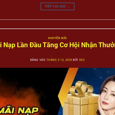
TIẾP TỤC ĐỌC
→
KHUYẾN MÃI
 Nạp Lần Đầu Tăng Cơ Hội Nhận Thư
ĐĂNG VÀO
THÁNG 5 12, 2025
BỞI
SEO