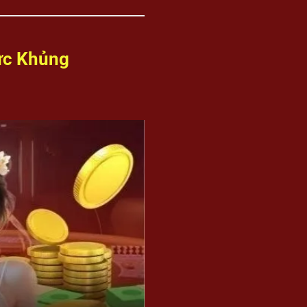
ực Khủng